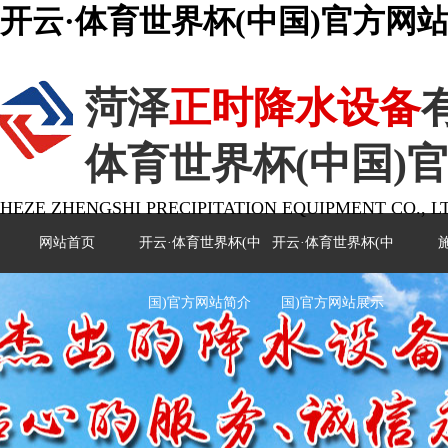
开云·体育世界杯(中国)官方网
菏泽
正时降水设备
体育世界杯(中国)
HEZE ZHENGSHI PRECIPITATION EQUIPMENT CO., L
网站首页
开云·体育世界杯(中
开云·体育世界杯(中
国)官方网站简介
国)官方网站展示