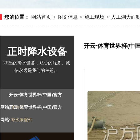
您的位置：
网站首页
>
图文信息
>
施工现场
>
人工湖大面
开云·体育世界杯(中国
正时降水设备
“杰出的降水设备，贴心的服务、诚
信永远是我们的主题。
开云·体育世界杯(中国)官方
网站:
开云·体育世界杯(中国)官方
降水泵
网站:
降水泵配件