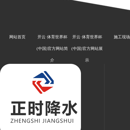
网站首页
开云·体育世界杯
开云·体育世界杯
施工现场
(中国)官方网站简
(中国)官方网站展
介
示