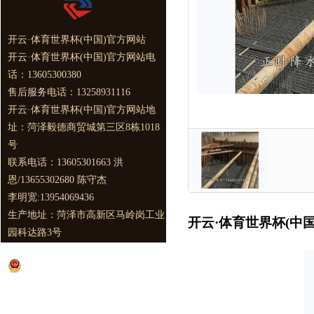
开云·体育世界杯(中国)官方网站
开云·体育世界杯(中国)官方网站电
话：13605300380
售后服务电话：13258931116
开云·体育世界杯(中国)官方网站地
址：菏泽毅德商贸城第三区8栋1018
号
联系电话：13605301663 洪
恩/13655302680 陈守杰
李明宽:13954069436
生产地址：菏泽市高新区马岭岗工业
开云·体育世界杯(中国
园科达路3号
鲁ICP备17019228号-1
鲁公网安备 37172902372292号