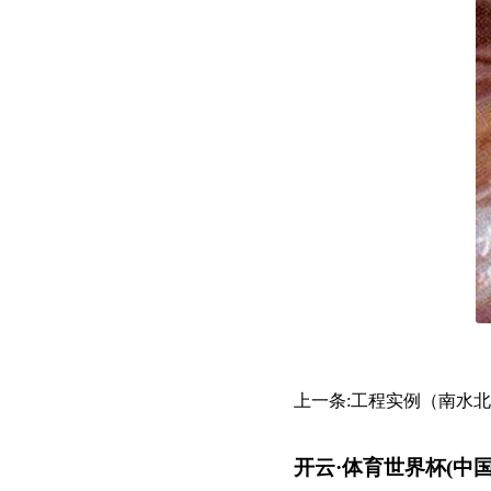
上一条:
工程实例（南水北
开云·体育世界杯(中国