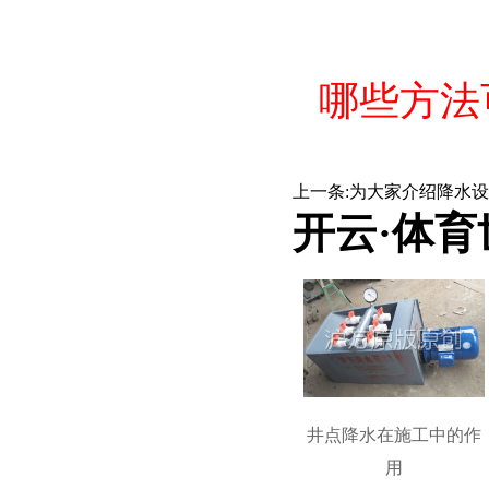
哪些方法可
上一条:
为大家介绍降水设
开云·体育
井点降水在施工中的作
用