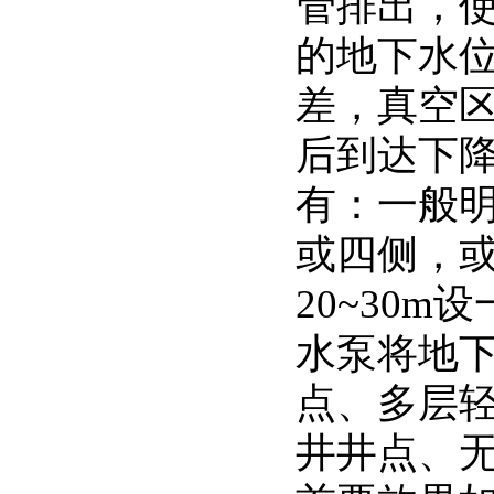
管排出，
的地下水
差，真空
后到达下
有：一般
或四侧，
20~30
水泵将地
点、多层
井井点、