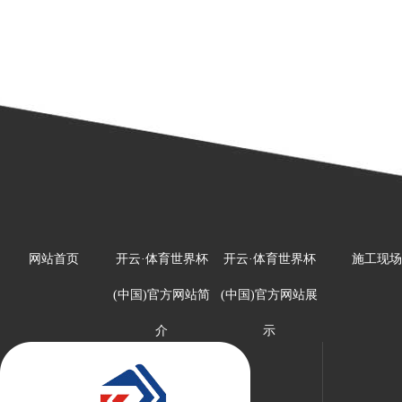
网站首页
开云·体育世界杯
开云·体育世界杯
施工现场
(中国)官方网站简
(中国)官方网站展
介
示