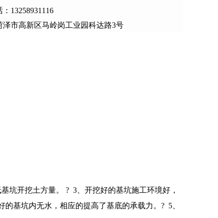
3258931116
菏泽市高新区马岭岗工业园科达路3号
基坑开挖土方量。 ? 3、开挖好的基坑施工环境好，
好的基坑内无水，相应的提高了基底的承载力。? 5、