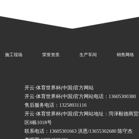
施工现场
荣誉资质
生产车间
销售网络
开云·体育世界杯(中国)官方网站
开云·体育世界杯(中国)官方网站电话：13605300380
售后服务电话：13258931116
开云·体育世界杯(中国)官方网站地址：菏泽毅德商
区8栋1018号
联系电话：13605301663 洪恩/13655302680 陈守杰