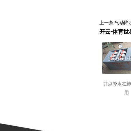
上一条:
气动降
开云·体育世
井点降水在
用