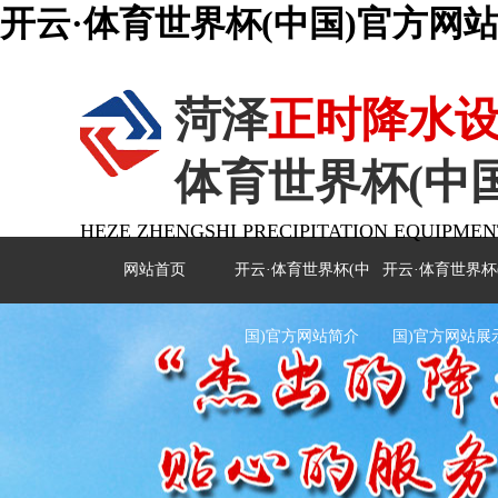
开云·体育世界杯(中国)官方网
菏泽
正时降水
体育世界杯(中
HEZE ZHENGSHI PRECIPITATION EQUIPMENT
网站首页
开云·体育世界杯(中
开云·体育世界杯
国)官方网站简介
国)官方网站展