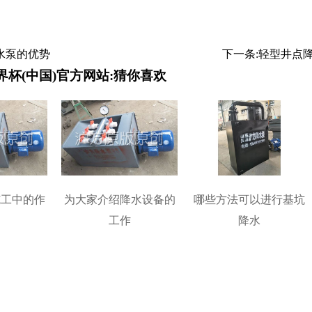
水泵的优势
下一条:
轻型井点
界杯(中国)官方网站:
猜你喜欢
施工中的作
为大家介绍降水设备的
哪些方法可以进行基坑
工作
降水