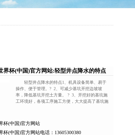
世界杯(中国)官方网站:
轻型井点降水的特点
轻型井点降水的特点1、机具设备简单、易于
操作、便于管理。? 2、可减少基坑开挖边坡坡
率，降低基坑开挖土方量。 ? 3、开挖好的基坑施
工环境好，各项工序施工方便，大大提高了基坑施
界杯(中国)官方网站
杯(中国)官方网站电话：13605300380