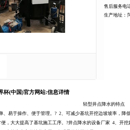
售后服务电话：1
生产地址：
界杯(中国)官方网站:
信息详情
轻型井点降水的特点
单、易于操作、便于管理。? 2、可减少基坑开挖边坡坡率，降低
便，大大提高了基坑施工工序。?井点降水的设备厂家 4、开挖