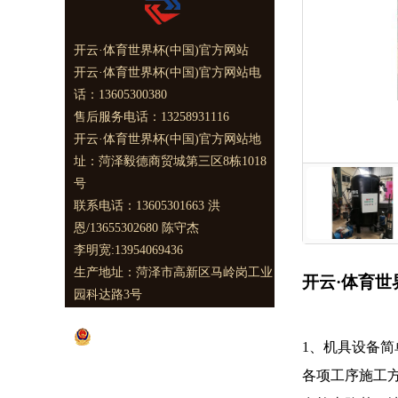
开云·体育世界杯(中国)官方网站
开云·体育世界杯(中国)官方网站电
话：13605300380
售后服务电话：13258931116
开云·体育世界杯(中国)官方网站地
址：菏泽毅德商贸城第三区8栋1018
号
联系电话：13605301663 洪
恩/13655302680 陈守杰
李明宽:13954069436
生产地址：菏泽市高新区马岭岗工业
开云·体育世
园科达路3号
鲁ICP备17019228号-1
鲁公网安备 37172902372292号
1、机具设备简
各项工序施工方