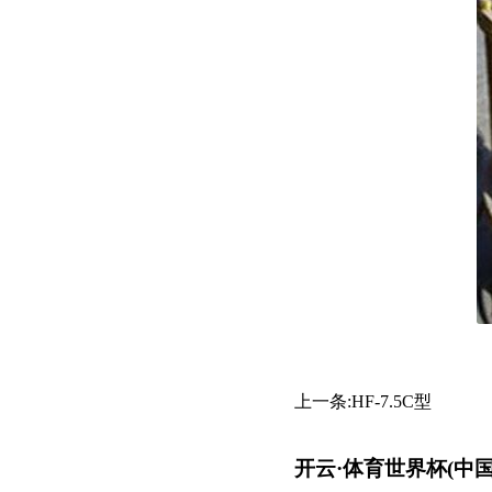
上一条:
HF-7.5C型
开云·体育世界杯(中国