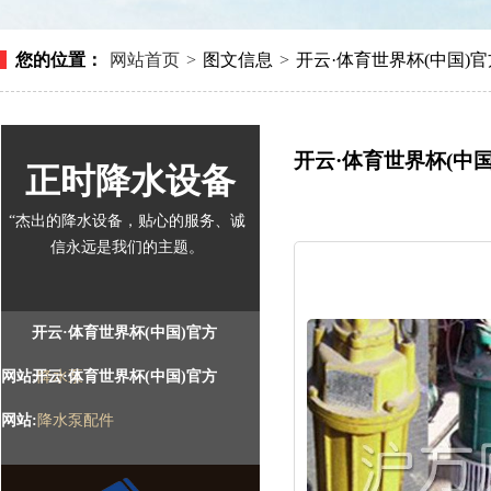
您的位置：
网站首页
>
图文信息
>
开云·体育世界杯(中国)
开云·体育世界杯(中国
正时降水设备
“杰出的降水设备，贴心的服务、诚
信永远是我们的主题。
开云·体育世界杯(中国)官方
网站:
开云·体育世界杯(中国)官方
降水泵
网站:
降水泵配件