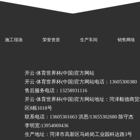
施工现场
荣誉资质
生产车间
销售网络
开云·体育世界杯(中国)官方网站
开云·体育世界杯(中国)官方网站电话：13605300380
售后服务电话：13258931116
开云·体育世界杯(中国)官方网站地址：菏泽毅德商
区8栋1018号
联系电话：13605301663 洪恩/13655302680 陈守杰
李明宽:13954069436
生产地址：菏泽市高新区马岭岗工业园科达路3号