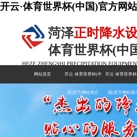
开云·体育世界杯(中国)官方网
菏泽
正时降水
体育世界杯(中
HEZE ZHENGSHI PRECIPITATION EQUIPMENT
网站首页
开云·体育世界杯(中
开云·体育世界杯
国)官方网站简介
国)官方网站展