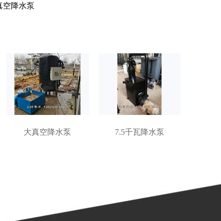
真空降水泵
大真空降水泵
7.5千瓦降水泵