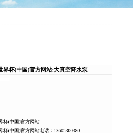
世界杯(中国)官方网站:
大真空降水泵
界杯(中国)官方网站
杯(中国)官方网站电话：13605300380