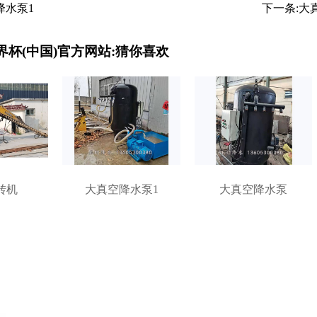
降水泵1
下一条:
大
界杯(中国)官方网站:
猜你喜欢
转机
大真空降水泵1
大真空降水泵