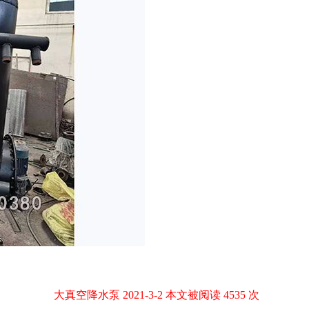
大真空降水泵 2021-3-2 本文被阅读 4535 次