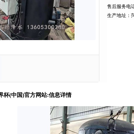
售后服务电话：1
生产地址：
界杯(中国)官方网站:
信息详情