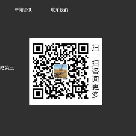
新闻资讯
联系我们
贸城第三