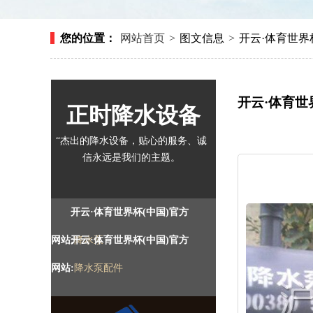
您的位置：
网站首页
>
图文信息
>
开云·体育世界
开云·体育世
正时降水设备
“杰出的降水设备，贴心的服务、诚
信永远是我们的主题。
开云·体育世界杯(中国)官方
网站:
开云·体育世界杯(中国)官方
降水泵
网站:
降水泵配件