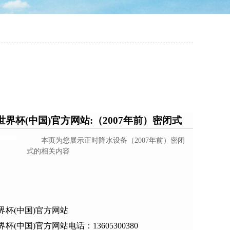
世界杯(中国)官方网站:
（2007年前）密闭式
本页为您展示正时降水设备（2007年前）密闭
式的相关内容
界杯(中国)官方网站
杯(中国)官方网站电话：13605300380