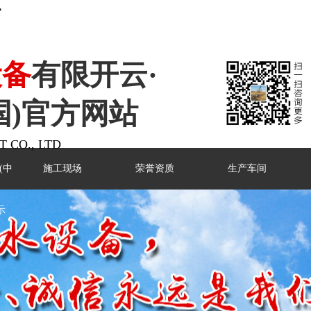
站
设备
有限开云·
国)官方网站
 CO., LTD
(中
施工现场
荣誉资质
生产车间
示