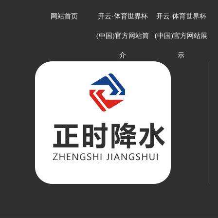
网站首页
开云·体育世界杯
开云·体育世界杯
(中国)官方网站简
(中国)官方网站展
介
示