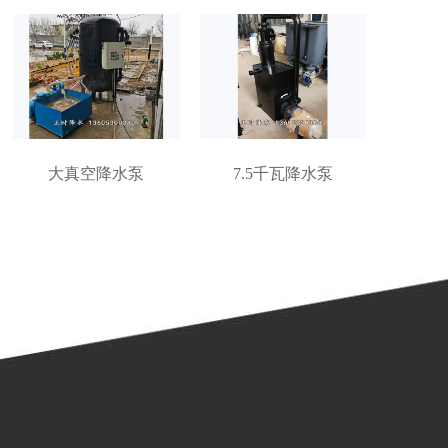
大真空降水泵
7.5千瓦降水泵