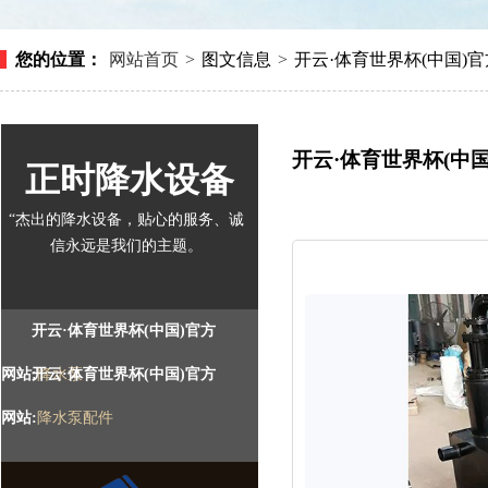
您的位置：
网站首页
>
图文信息
>
开云·体育世界杯(中国)
开云·体育世界杯(中国
正时降水设备
“杰出的降水设备，贴心的服务、诚
信永远是我们的主题。
开云·体育世界杯(中国)官方
网站:
开云·体育世界杯(中国)官方
降水泵
网站:
降水泵配件