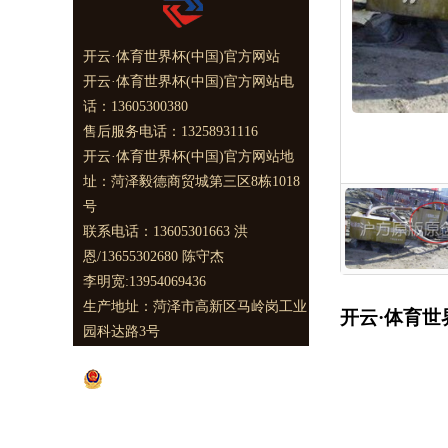
开云·体育世界杯(中国)官方网站
开云·体育世界杯(中国)官方网站电
话：13605300380
售后服务电话：13258931116
开云·体育世界杯(中国)官方网站地
址：菏泽毅德商贸城第三区8栋1018
号
联系电话：13605301663 洪
恩/13655302680 陈守杰
李明宽:13954069436
生产地址：菏泽市高新区马岭岗工业
开云·体育世
园科达路3号
鲁ICP备17019228号-1
鲁公网安备 37172902372292号