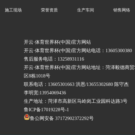
施工现场
荣誉资质
生产车间
销售网络
开云·体育世界杯(中国)官方网站
开云·体育世界杯(中国)官方网站电话：13605300380
售后服务电话：13258931116
开云·体育世界杯(中国)官方网站地址：菏泽毅德商
区8栋1018号
联系电话：13605301663 洪恩/13655302680 陈守杰
李明宽:13954069436
生产地址：菏泽市高新区马岭岗工业园科达路3号
鲁ICP备17019228号-1
鲁公网安备 37172902372292号