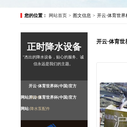
您的位置：
网站首页
>
图文信息
>
开云·体育世界
开云·体育世
正时降水设备
“杰出的降水设备，贴心的服务、诚
信永远是我们的主题。
开云·体育世界杯(中国)官方
网站:
开云·体育世界杯(中国)官方
降水泵
网站:
降水泵配件