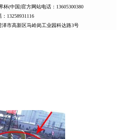
杯(中国)官方网站电话：13605300380
3258931116
菏泽市高新区马岭岗工业园科达路3号