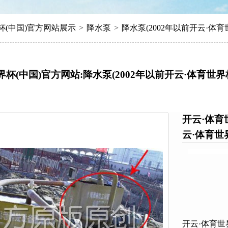
杯(中国)官方网站展示
>
降水泵
>
降水泵(2002年以前开云·体育
界杯(中国)官方网站:
降水泵(2002年以前开云·体育世界
开云·体育
云·体育世
开云·体育世