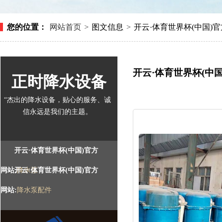
您的位置：
网站首页
>
图文信息
>
开云·体育世界杯(中国)
开云·体育世界杯(中国
正时降水设备
“杰出的降水设备，贴心的服务、诚
信永远是我们的主题。
开云·体育世界杯(中国)官方
网站:
开云·体育世界杯(中国)官方
降水泵
网站:
降水泵配件