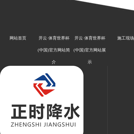
网站首页
开云·体育世界杯
开云·体育世界杯
施工现场
(中国)官方网站简
(中国)官方网站展
介
示